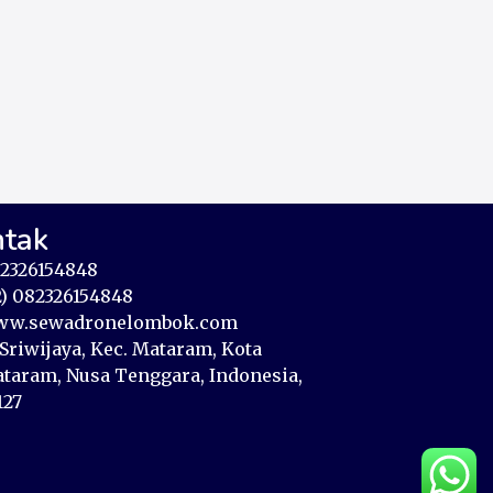
ntak
2326154848
2) 082326154848
w.sewadronelombok.com
. Sriwijaya, Kec. Mataram, Kota
taram, Nusa Tenggara, Indonesia,
127