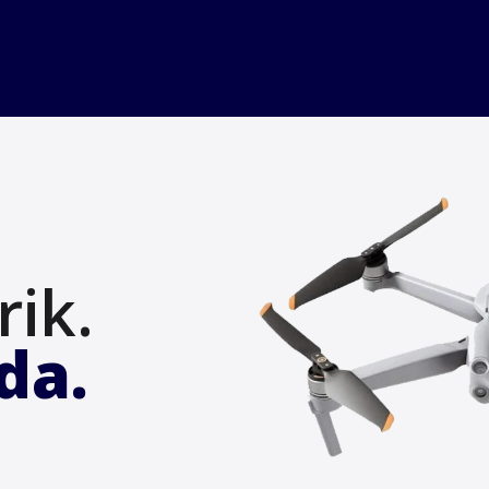
Layanan
Drone
Paket
Testimoni
ik.
da.