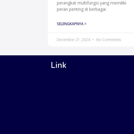
perangkat multifungsi yang memiliki
peran penting di berbagai
SELENGKAPNYA >
December 21, 2024
No Comments
Link