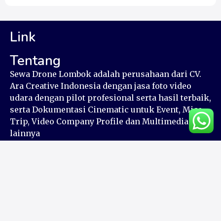
Link
Tentang
Sewa Drone Lombok adalah perusahaan dari CV.
Ara Creative Indonesia dengan jasa foto video
udara dengan pilot profesional serta hasil terbaik,
serta Dokumentasi Cinematic untuk Event, Mice,
Trip, Video Company Profile dan Multimedia
lainnya
Kontak
082326154848
(62) 082326154848
www.sewadronelombok.com
Jl. Sriwijaya, Kec. Mataram, Kota Mataram, Nusa