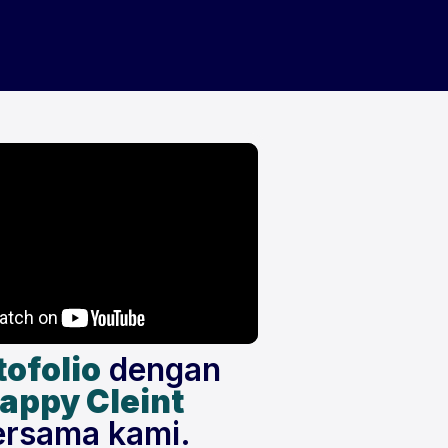
Hubungi
Hubungi
tofolio
dengan
appy Cleint
ersama kami.