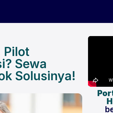
Layanan
Drone
Paket
Testimoni
Pilot
si? Sewa
k Solusinya!
Por
H
b