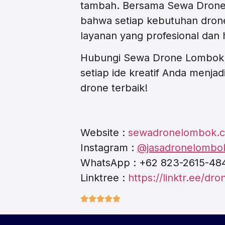
tambah. Bersama Sewa Drone
bahwa setiap kebutuhan dron
layanan yang profesional dan
Hubungi Sewa Drone Lombok 
setiap ide kreatif Anda menja
drone terbaik!
Website :
sewadronelombok.
Instagram :
@jasadronelombo
WhatsApp : +62 823-2615-48
Linktree :
https://linktr.ee/dr




