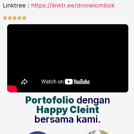
Linktree :
https://linktr.ee/dronelombok





Portofolio
dengan
Happy Cleint
bersama kami.