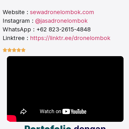
Website :
sewadronelombok.com
Instagram :
@jasadronelombok
WhatsApp : +62 823-2615-4848
Linktree :
https://linktr.ee/dronelombok




